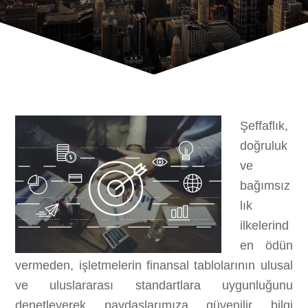
Şeffaflık,
doğruluk
ve
bağımsız
lık
ilkelerind
en ödün
vermeden, işletmelerin finansal tablolarının ulusal
ve uluslararası standartlara uygunluğunu
denetleyerek paydaşlarımıza güvenilir bilgi