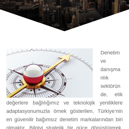
Denetim
ve
danışma
nlık
sektörün
de, etik
değerlere bağlılığımız ve teknolojik yeniliklere
adaptasyonumuzla örnek gösterilen, Türkiye’nin
en güvenilir bağımsız denetim markalarından biri
olmaktır. Bilgiyi stratejik bir güce dönüştürerek,