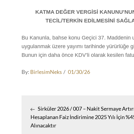
KATMA DEĞER VERGİSİ KANUNU’NUN
TECİL/TERKİN EDİLMESİNİ SAĞLA
Bu Kanunla, bahse konu Geçici 37. Maddenin uy
uygulanmak üzere yayımı tarihinde yürürlüğe gir
Bunun için daha önce KDV’li olarak kesilen fatu
Posted
By:
BirlesimNeks
01/30/26
on
Yazı
Sirküler 2026 / 007 – Nakit Sermaye Artı
gezinmesi
Hesaplanan Faiz İndirimine 2025 Yılı İçin %4
Alınacaktır