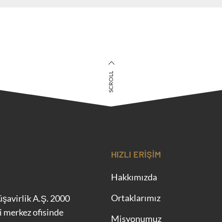
SCROLL
HIZLI ERIŞIM
Hakkımızda
Ortaklarımız
şavirlik A.Ş. 2000
i merkez ofisinde
Misyonumuz