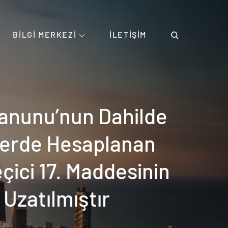
BILGI MERKEZI
İLETIŞIM
Kanunu’nun Dahilde
lerde Hesaplanan
çici 17. Maddesinin
Uzatılmıştır