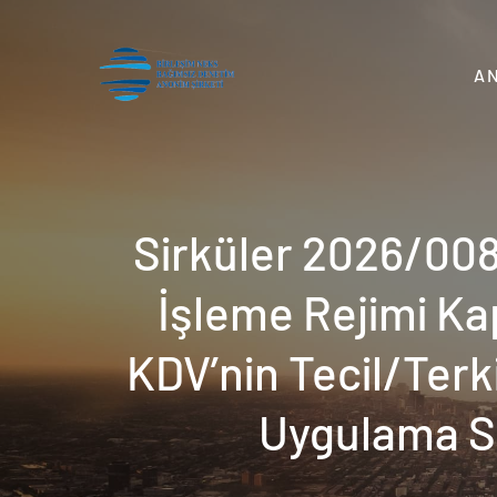
Skip
to
content
A
Birleşim Neks
Küresel Standartlarda Denetim, Yerel Tecrübe
Sirküler 2026/008
İşleme Rejimi K
KDV’nin Tecil/Terk
Uygulama Sü