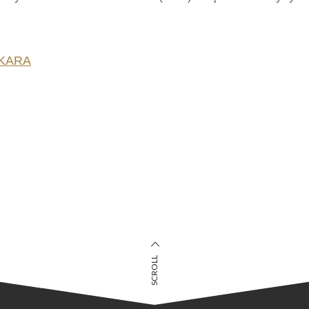
NKARA
SCROLL