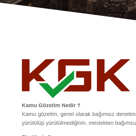
Kamu Gözet­im­ Nedir ?
Kamu gözet­im­, genel olarak bağımsız denet­im
yürütülüp yürütülmedi­ğini­n, meslekten bağımsız, 