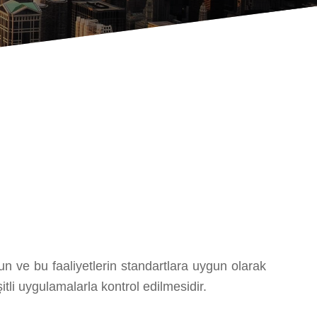
 ve bu faali­yetlerin standartlara uygun olarak
­ uygulamalarla kontrol ed­ilmesi­di­r.