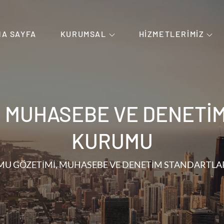
NA SAYFA
KURUMSAL
HIZMETLERIMIZ
yle Birleşen Güven.
, MUHASEBE VE DENETİ
KURUMU
MU GÖZETİMİ, MUHASEBE VE DENETİM STANDARTL