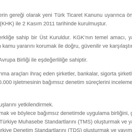
erin gereği olarak yeni Türk Ticaret Kanunu uyarınca 
HK) ile 2 Kasım 2011 tarihinde kurulmuştur.
zerkliğe sahip bir Üst Kuruldur. KGK’nın temel amacı, ya
kamu yararını korumak ile doğru, güvenilir ve karşılaştır
upa Birliği ile eşdeğerliliğe sahiptir.
anma araçları ihraç eden şirketler, bankalar, sigorta şirk
k 10.000 işletmesinin bağımsız denetim süreçlerini incele
şlarını yetkilendirmek.
k ve böylece bağımsız denetimde uygulama birliğini, ge
 Türkiye Muhasebe Standartlarını (TMS) oluşturmak ve 
ürkiye Denetim Standartlarını (TDS) oluşturmak ve yayı